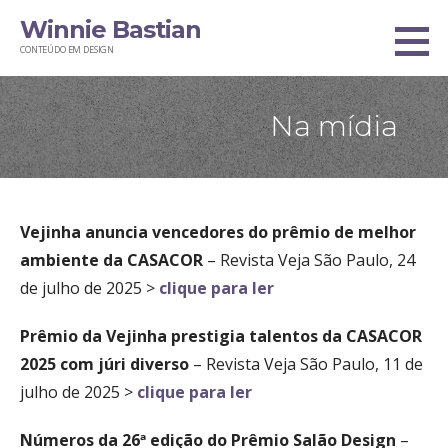
Ir
Winnie Bastian
direto
CONTEÚDO EM DESIGN
para
o
Na mídia
conteúdo
Vejinha anuncia vencedores do prêmio de melhor
ambiente da CASACOR
– Revista Veja São Paulo, 24
de julho de 2025 >
clique para ler
Prêmio da Vejinha prestigia talentos da CASACOR
2025 com júri diverso
– Revista Veja São Paulo, 11 de
julho de 2025 >
clique para ler
Números da 26ª edição do Prêmio Salão Design
–