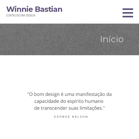
Ir
Winnie Bastian
direto
CONTEÚDO EM DESIGN
para
o
Início
conteúdo